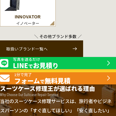
INNOVATOR
イノベーター
＼ その他ブランド多数 ／
取扱いブランド一覧へ
写真を送るだけ
LINE
お見積り
で
1分で完了
フォーム
無料見積
で
スーツケース修理王が選ばれる理由
Why Choose Our Suitcase Repair Service
当社のスーツケース修理サービスは、旅行者やビジネ
スパーソンの「すぐ直してほしい」「安く直したい」