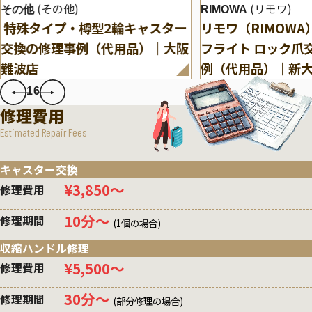
(その他)
(リモワ)
その他
RIMOWA
特殊タイプ・樽型2輪キャスター
リモワ（RIMOW
交換の修理事例（代用品）｜大阪
フライト ロック爪
難波店
例（代用品）｜新
1
6
修理費用
Estimated Repair Fees
キャスター交換
¥3,850〜
修理費用
10分〜
修理期間
(1個の場合)
収縮ハンドル修理
¥5,500〜
修理費用
30分〜
修理期間
(部分修理の場合)