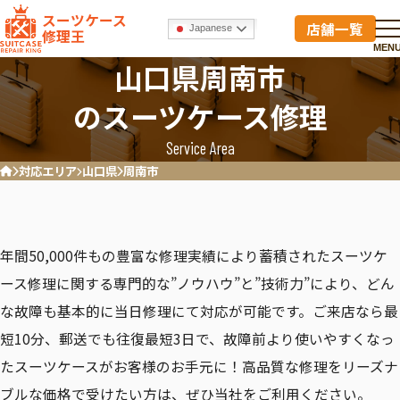
スーツケース
店舗一覧
Japanese
修理王
MEN
山口県周南市
のスーツケース修理
Service Area
対応エリア
山口県
周南市
ホーム
年間50,000件もの豊富な修理実績により蓄積されたスーツケ
ース修理に関する専門的な”ノウハウ”と”技術力”により、どん
な故障も基本的に当日修理にて対応が可能です。ご来店なら最
短10分、郵送でも往復最短3日で、故障前より使いやすくなっ
たスーツケースがお客様のお手元に！高品質な修理をリーズナ
ブルな価格で受けたい方は、ぜひ当社をご利用ください。