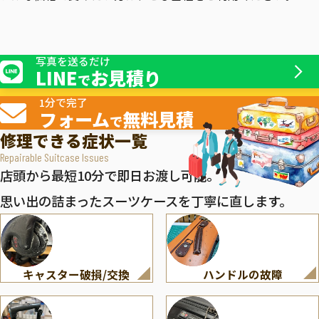
写真を送るだけ
LINE
お見積り
で
1分で完了
フォーム
無料見積
で
修理できる症状一覧
Repairable Suitcase Issues
店頭から最短10分で即日お渡し可能。
思い出の詰まったスーツケースを丁寧に直します。
キャスター破損/交換
ハンドルの故障