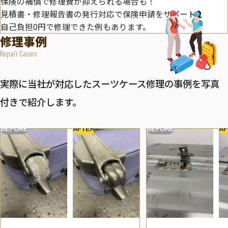
保険の補償で修理費が抑えられる場合も！
見積書・修理報告書の発行対応で保険申請をサポート。
自己負担0円で修理できた例もあります。
修理事例
Repair Cases
実際に当社が対応したスーツケース修理の事例を写真
付きで紹介します。
BEFORE
AFTER
BEFORE
AF