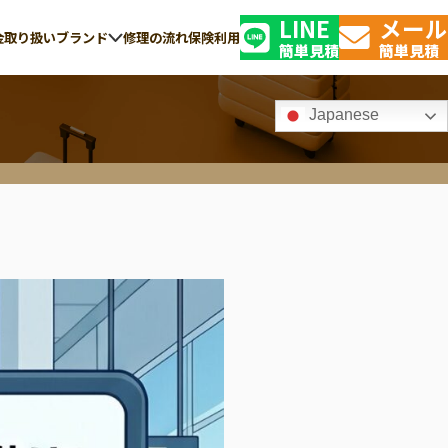
LINE
メール
金
取り扱いブランド
修理の流れ
保険利用
簡単見積
簡単見積
Japanese
TSAロック解錠・
GLOBE-TROTTER
修理の交換
グローブ・トロッター