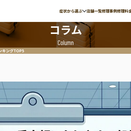
症状から選ぶ
店舗一覧
修理事例
修理料
コラム
Column
キングTOP5
の故障
伸縮ハンドル修理
ite
ACE
イト
エース