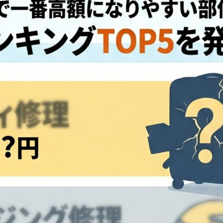
へこみの交換
ヒンジ/蝶番修理
American Tourister
（多
ミ
アメリカンツーリスター