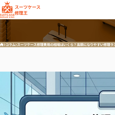
スーツケース
修理王
コラム
スーツケース修理費用の相場はいくら？高額になりやすい修理ラン
ホーム
キャスター破損/交換
ハンドル
RIMOWA
Samson
リモワ
サムソナ