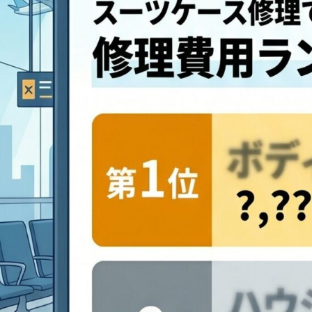
ファスナー・
ボディー割れ/
ZERO HALLIBURTON
TUMI
スライダーの修理
ゼロハリバートン
トゥ