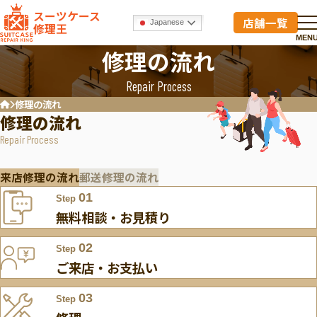
スーツケース
店舗一覧
Japanese
修理王
MEN
修理の流れ
Repair Process
修理の流れ
ホーム
修理の流れ
Repair Process
来店修理の流れ
郵送修理の流れ
01
Step
無料相談・お見積り
02
Step
ご来店・お支払い
03
Step