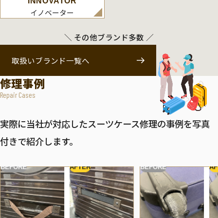
INNOVATOR
イノベーター
＼ その他ブランド多数 ／
取扱いブランド一覧へ
修理事例
Repair Cases
実際に当社が対応したスーツケース修理の事例を写真
付きで紹介します。
BEFORE
AFTER
BEFORE
AF