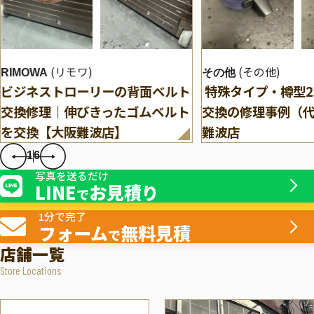
(リモワ)
(その他)
RIMOWA
その他
ビジネストローリーの背面ベルト
特殊タイプ・樽型
交換修理｜伸びきったゴムベルト
交換の修理事例（
を交換【大阪難波店】
難波店
1
6
写真を送るだけ
LINE
お見積り
で
1分で完了
フォーム
無料見積
で
店舗一覧
Store Locations