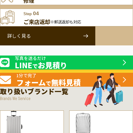
修理
04
Step
ご来店返却
※郵送返却も対応
詳しく見る
写真を送るだけ
LINE
お見積り
で
1分で完了
フォーム
無料見積
で
取り扱いブランド一覧
Brands We Service