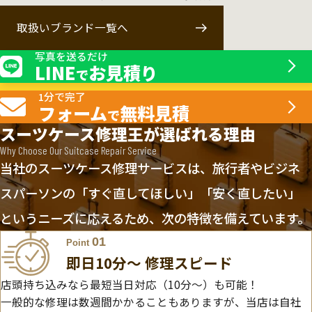
取扱いブランド一覧へ
写真を送るだけ
LINE
お見積り
で
1分で完了
フォーム
無料見積
で
スーツケース修理王が選ばれる理由
Why Choose Our Suitcase Repair Service
当社のスーツケース修理サービスは、旅行者やビジネ
スパーソンの「すぐ直してほしい」「安く直したい」
というニーズに応えるため、次の特徴を備えています。
01
Point
即日10分〜 修理スピード
店頭持ち込みなら最短当日対応（10分～）も可能！
一般的な修理は数週間かかることもありますが、当店は自社