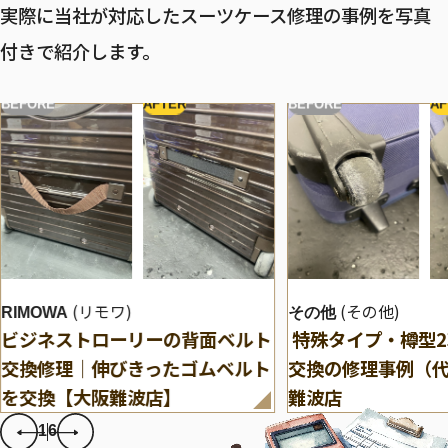
実際に当社が対応したスーツケース修理の事例を写真
付きで紹介します。
BEFORE
AFTER
BEFORE
AF
(リモワ)
(その他)
RIMOWA
その他
ビジネストローリーの背面ベルト
特殊タイプ・樽型
交換修理｜伸びきったゴムベルト
交換の修理事例（
を交換【大阪難波店】
難波店
1
6