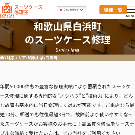
スーツケース
店舗一覧
Japanese
修理王
MEN
和歌山県白浜町
のスーツケース修理
Service Area
対応エリア
和歌山県
白浜町
ホーム
年間50,000件もの豊富な修理実績により蓄積されたスーツケ
ース修理に関する専門的な”ノウハウ”と”技術力”により、どん
な故障も基本的に当日修理にて対応が可能です。ご来店なら最
短10分、郵送でも往復最短3日で、故障前より使いやすくなっ
たスーツケースがお客様のお手元に！高品質な修理をリーズナ
ブルな価格で受けたい方は、ぜひ当社をご利用ください。