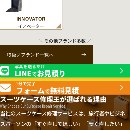
INNOVATOR
イノベーター
＼ その他ブランド多数 ／
取扱いブランド一覧へ
写真を送るだけ
LINE
お見積り
で
1分で完了
フォーム
無料見積
で
スーツケース修理王が選ばれる理由
Why Choose Our Suitcase Repair Service
当社のスーツケース修理サービスは、旅行者やビジネ
スパーソンの「すぐ直してほしい」「安く直したい」