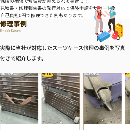
保険の補償で修理費が抑えられる場合も！
見積書・修理報告書の発行対応で保険申請をサポート。
自己負担0円で修理できた例もあります。
修理事例
Repair Cases
実際に当社が対応したスーツケース修理の事例を写真
付きで紹介します。
BEFORE
AFTER
BEFORE
AF