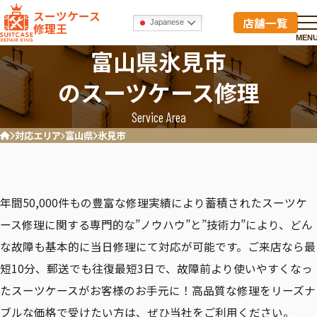
スーツケース
店舗一覧
Japanese
修理王
MEN
富山県氷見市
のスーツケース修理
Service Area
対応エリア
富山県
氷見市
ホーム
年間50,000件もの豊富な修理実績により蓄積されたスーツケ
ース修理に関する専門的な”ノウハウ”と”技術力”により、どん
な故障も基本的に当日修理にて対応が可能です。ご来店なら最
短10分、郵送でも往復最短3日で、故障前より使いやすくなっ
たスーツケースがお客様のお手元に！高品質な修理をリーズナ
ブルな価格で受けたい方は、ぜひ当社をご利用ください。