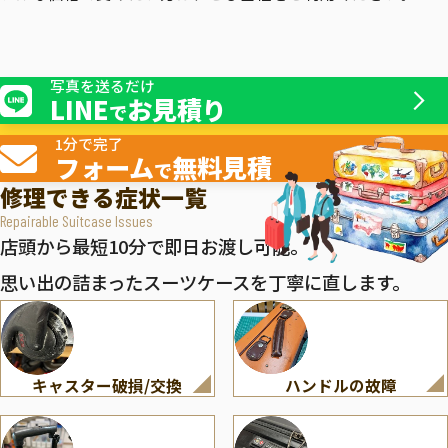
写真を送るだけ
LINE
お見積り
で
1分で完了
フォーム
無料見積
で
修理できる症状一覧
Repairable Suitcase Issues
店頭から最短10分で即日お渡し可能。
思い出の詰まったスーツケースを丁寧に直します。
キャスター破損/交換
ハンドルの故障