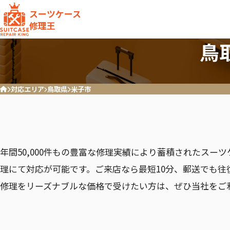
スーツケース
修理王
鳥
対応エリア
鳥取県
米子市
ホーム
ハンドル
キャスター破損/交換
RIMOWA
Samson
リモワ
サムソナ
年間50,000件もの豊富な修理実績により蓄積されたスー
理にて対応が可能です。ご来店なら最短10分、郵送でも往
修理をリーズナブルな価格で受けたい方は、ぜひ当社をご