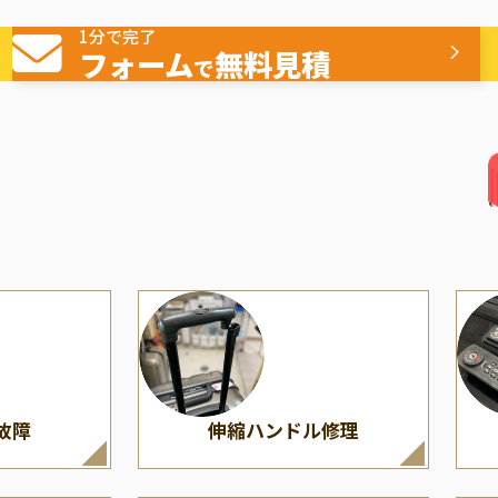
へこみの交換
ヒンジ/蝶番修理
American Tourister
（多
1分で完了
ミ
アメリカンツーリスター
フォーム
無料見積
で
故障
伸縮ハンドル修理