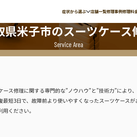
症状から選ぶ
店舗一覧
修理事例
修理料
取県米子市
のスーツケース
Service Area
の故障
伸縮ハンドル修理
ite
ACE
イト
エース
ツケース修理に関する専門的な”ノウハウ”と”技術力”によ
復最短3日で、故障前より使いやすくなったスーツケースが
利用ください。