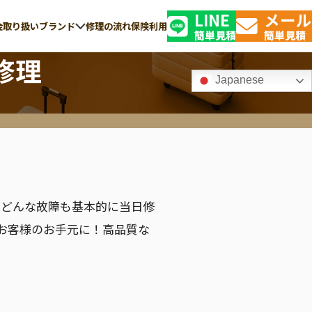
LINE
メール
金
取り扱いブランド
修理の流れ
保険利用
簡単見積
簡単見積
修理
Japanese
TSAロック解錠・
GLOBE-TROTTER
修理の交換
グローブ・トロッター
り、どんな故障も基本的に当日修
お客様のお手元に！高品質な