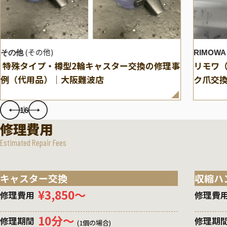
(その他)
その他
RIMOWA
特殊タイプ・樽型2輪キャスター交換の修理事
リモワ（
例（代用品）｜大阪難波店
ク爪交
1
6
修理費用
Estimated Repair Fees
キャスター交換
収縮ハ
¥3,850〜
修理費用
修理費
10分〜
修理期間
修理期
(1個の場合)