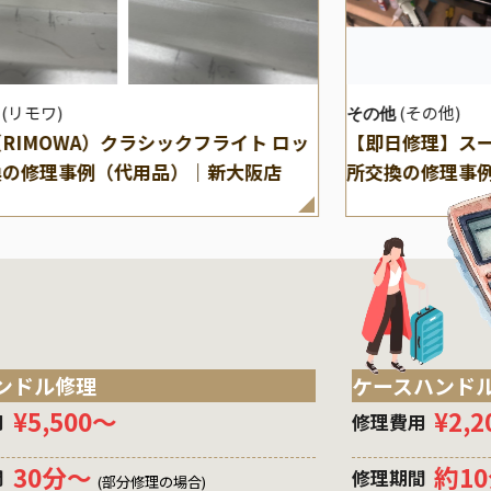
(リモワ)
(その他)
その他
RIMOWA）クラシックフライト ロッ
【即日修理】ス
換の修理事例（代用品）｜新大阪店
所交換の修理事
ンドル修理
ケースハンド
¥5,500〜
¥2,
用
修理費用
30分〜
約1
間
修理期間
(部分修理の場合)