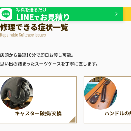
ボディー割れ/
ファスナー・
ZERO HALLIBURTON
TUMI
スライダーの修理
写真を送るだけ
ゼロハリバートン
トゥ
LINE
お見積り
で
修理できる症状一覧
Repairable Suitcase Issues
店頭から最短10分で即日お渡し可能。
思い出の詰まったスーツケースを丁寧に直します。
キャスター破損/交換
ハンドルの