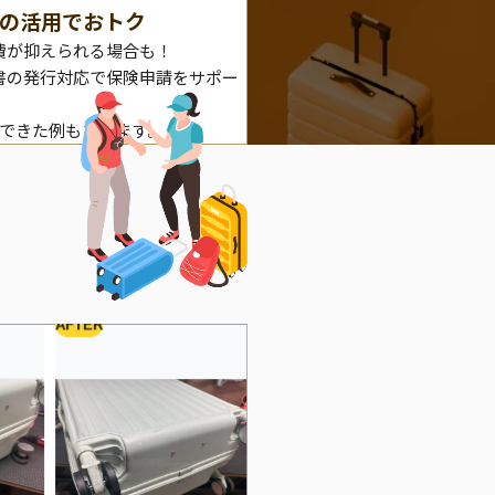
の活用でおトク
費が抑えられる場合も！
書の発行対応で保険申請をサポー
理できた例もあります。
AFTER
BEFORE
A