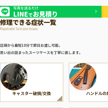
ボディー割れ/
ファスナー・
ZERO HALLIBURTON
TUMI
スライダーの修理
写真を送るだけ
ゼロハリバートン
トゥ
LINE
お見積り
で
修理できる症状一覧
Repairable Suitcase Issues
店頭から最短10分で即日お渡し可能。
思い出の詰まったスーツケースを丁寧に直します。
キャスター破損/交換
ハンドルの