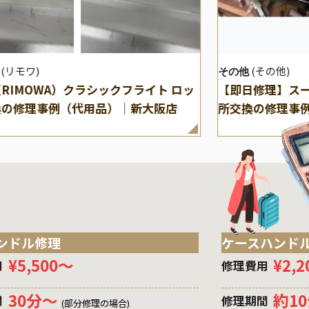
(リモワ)
(その他)
その他
RIMOWA）クラシックフライト ロッ
【即日修理】ス
換の修理事例（代用品）｜新大阪店
所交換の修理事
ンドル修理
ケースハンド
¥5,500〜
¥2,
用
修理費用
30分〜
約1
間
修理期間
(部分修理の場合)