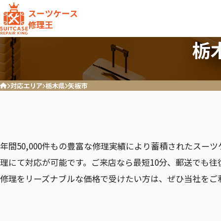
スーツケース
修理王
栃
対応エリア
栃木県
矢板市
ホーム
ハンドル
キャスター破損/交換
RIMOWA
Samson
リモワ
サムソナ
年間50,000件もの豊富な修理実績により蓄積されたスー
理にて対応が可能です。ご来店なら最短10分、郵送でも往
修理をリーズナブルな価格で受けたい方は、ぜひ当社をご