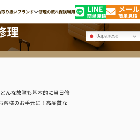
LINE
メール
金
取り扱いブランド
修理の流れ
保険利用
簡単見積
簡単見積
修理
Japanese
TSAロック解錠・
GLOBE-TROTTER
修理の交換
グローブ・トロッター
り、どんな故障も基本的に当日修
お客様のお手元に！高品質な