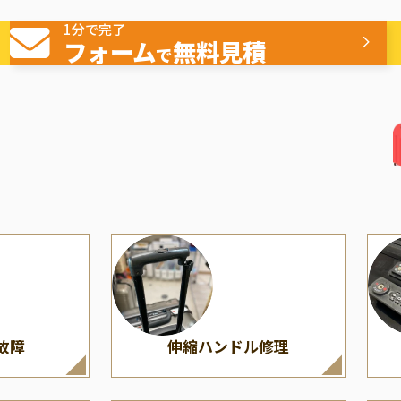
へこみの交換
ヒンジ/蝶番修理
American Tourister
（多
1分で完了
ミ
アメリカンツーリスター
フォーム
無料見積
で
故障
伸縮ハンドル修理