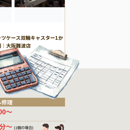
(エース)
ACE
ーツケース双輪キャスター1か
エース（ACE）プロテカ
例｜大阪難波店
の修理事例｜持ち手破損
大阪店】
ル修理
200〜
0分〜
(1個の場合)