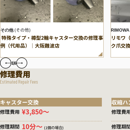
(その他)
その他
RIMOWA
特殊タイプ・樽型2輪キャスター交換の修理事
リモワ（
例（代用品）｜大阪難波店
ク爪交
1
6
修理費用
Estimated Repair Fees
キャスター交換
収縮ハ
¥3,850〜
修理費用
修理費
10分〜
修理期間
修理期
(1個の場合)