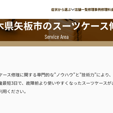
症状から選ぶ
店舗一覧
修理事例
修理料
木県矢板市
のスーツケース
Service Area
の故障
伸縮ハンドル修理
ite
ACE
イト
エース
ツケース修理に関する専門的な”ノウハウ”と”技術力”によ
復最短3日で、故障前より使いやすくなったスーツケースが
利用ください。