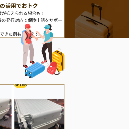
の活用でおトク
費が抑えられる場合も！
書の発行対応で保険申請をサポー
理できた例もあります。
AFTER
BEFORE
A