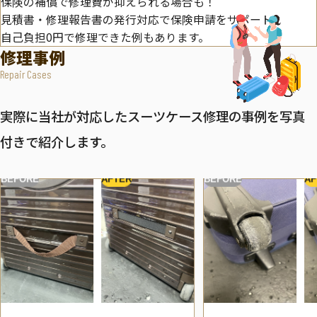
保険の補償で修理費が抑えられる場合も！
見積書・修理報告書の発行対応で保険申請をサポート。
自己負担0円で修理できた例もあります。
修理事例
Repair Cases
実際に当社が対応したスーツケース修理の事例を写真
付きで紹介します。
BEFORE
AFTER
BEFORE
AF