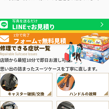
写真を送るだけ
LINE
お見積り
で
1分で完了
フォーム
無料見積
で
修理できる症状一覧
Repairable Suitcase Issues
店頭から最短10分で即日お渡し可能。
思い出の詰まったスーツケースを丁寧に直します。
キャスター破損/交換
ハンドルの故障