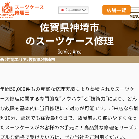
スーツケース
店舗一覧
Japanese
修理王
MEN
佐賀県神埼市
のスーツケース修理
Service Area
対応エリア
佐賀県
神埼市
ホーム
年間50,000件もの豊富な修理実績により蓄積されたスーツケ
ース修理に関する専門的な”ノウハウ”と”技術力”により、どん
な故障も基本的に当日修理にて対応が可能です。ご来店なら最
短10分、郵送でも往復最短3日で、故障前より使いやすくなっ
たスーツケースがお客様のお手元に！高品質な修理をリーズナ
ブルな価格で受けたい方は、ぜひ当社をご利用ください。