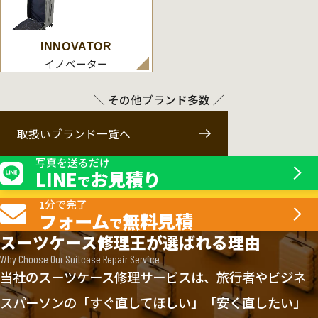
INNOVATOR
イノベーター
＼ その他ブランド多数 ／
取扱いブランド一覧へ
写真を送るだけ
LINE
お見積り
で
1分で完了
フォーム
無料見積
で
スーツケース修理王が選ばれる理由
Why Choose Our Suitcase Repair Service
当社のスーツケース修理サービスは、旅行者やビジネ
スパーソンの「すぐ直してほしい」「安く直したい」