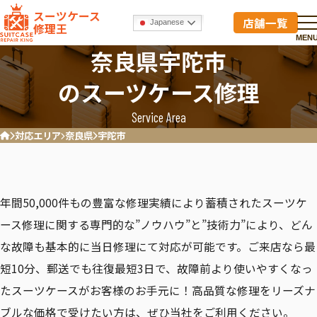
スーツケース
店舗一覧
Japanese
修理王
MEN
奈良県宇陀市
のスーツケース修理
Service Area
対応エリア
奈良県
宇陀市
ホーム
年間50,000件もの豊富な修理実績により蓄積されたスーツケ
ース修理に関する専門的な”ノウハウ”と”技術力”により、どん
な故障も基本的に当日修理にて対応が可能です。ご来店なら最
短10分、郵送でも往復最短3日で、故障前より使いやすくなっ
たスーツケースがお客様のお手元に！高品質な修理をリーズナ
ブルな価格で受けたい方は、ぜひ当社をご利用ください。