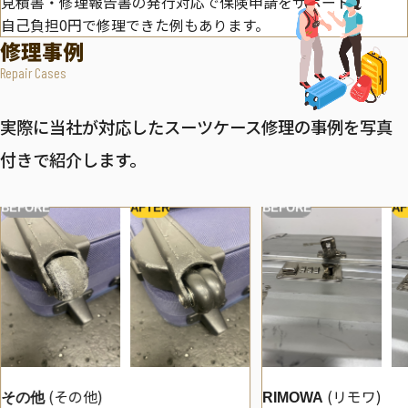
見積書・修理報告書の発行対応で保険申請をサポート。
自己負担0円で修理できた例もあります。
修理事例
Repair Cases
実際に当社が対応したスーツケース修理の事例を写真
付きで紹介します。
BEFORE
AFTER
BEFORE
AF
(その他)
(リモワ)
その他
RIMOWA