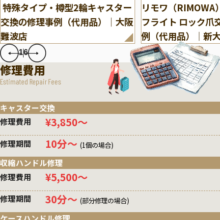
特殊タイプ・樽型2輪キャスター
リモワ（RIMOW
交換の修理事例（代用品）｜大阪
フライト ロック爪
難波店
例（代用品）｜新
1
6
修理費用
Estimated Repair Fees
キャスター交換
¥3,850〜
修理費用
10分〜
修理期間
(1個の場合)
収縮ハンドル修理
¥5,500〜
修理費用
30分〜
修理期間
(部分修理の場合)
ケースハンドル修理