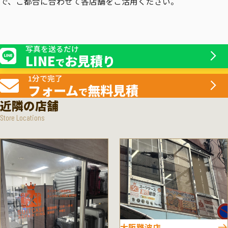
で、ご都合に合わせて各店舗をご活用ください。
写真を送るだけ
LINE
お見積り
で
1分で完了
フォーム
無料見積
で
近隣の店舗
Store Locations
大阪難波店