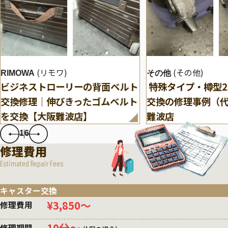
(リモワ)
(その他)
RIMOWA
その他
ビジネストローリーの背面ベルト
特殊タイプ・樽型
交換修理｜伸びきったゴムベルト
交換の修理事例（
を交換【大阪難波店】
難波店
1
6
修理費用
Estimated Repair Fees
キャスター交換
¥3,850〜
修理費用
10分〜
修理期間