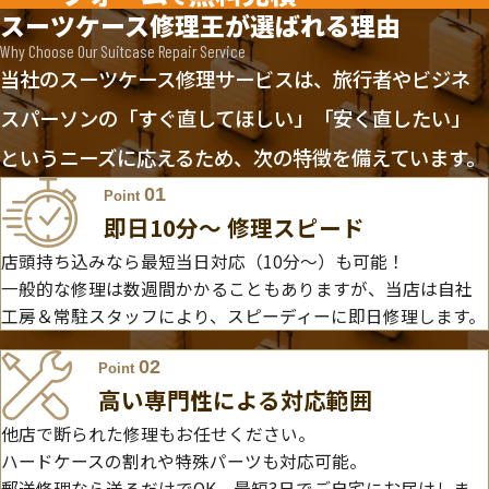
スーツケース修理王が選ばれる理由
Why Choose Our Suitcase Repair Service
当社のスーツケース修理サービスは、旅行者やビジネ
スパーソンの「すぐ直してほしい」「安く直したい」
というニーズに応えるため、次の特徴を備えています。
01
Point
即日10分〜 修理スピード
店頭持ち込みなら最短当日対応（10分～）も可能！
一般的な修理は数週間かかることもありますが、当店は自社
工房＆常駐スタッフにより、スピーディーに即日修理します。
02
Point
高い専門性による対応範囲
他店で断られた修理もお任せください。
ハードケースの割れや特殊パーツも対応可能。
郵送修理なら送るだけでOK、最短3日でご自宅にお届けしま