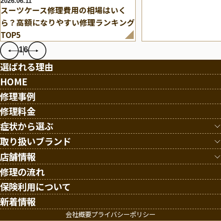
2026.06.11
スーツケース修理費用の相場はいく
ら？高額になりやすい修理ランキング
TOP5
1
6
選ばれる理由
HOME
修理事例
修理料金
症状から選ぶ
キャスター破損/交換
取り扱いブランド
ハンドルの故障
ルイ・ヴィトン
店舗情報
伸縮ハンドル修理
リモワ
新大阪店
修理の流れ
鍵/サイドロック/TSAロック修理
サムソナイト
仙台店
保険利用について
ファスナー・スライダーの修理
TUMI
大阪難波店
新着情報
スライダー・取手の交換
エース
会社概要
プライバシーポリシー
ボディー割れ/へこみ