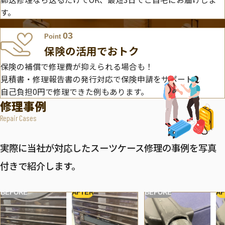
す。
03
Point
保険の活用でおトク
保険の補償で修理費が抑えられる場合も！
見積書・修理報告書の発行対応で保険申請をサポート。
自己負担0円で修理できた例もあります。
修理事例
Repair Cases
実際に当社が対応したスーツケース修理の事例を写真
付きで紹介します。
BEFORE
AFTER
BEFORE
AF