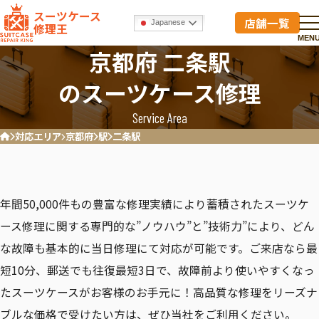
スーツケース
店舗一覧
Japanese
修理王
MEN
京都府 二条駅
のスーツケース修理
Service Area
対応エリア
京都府
駅
二条駅
ホーム
年間50,000件もの豊富な修理実績により蓄積されたスーツケ
ース修理に関する専門的な”ノウハウ”と”技術力”により、どん
な故障も基本的に当日修理にて対応が可能です。ご来店なら最
短10分、郵送でも往復最短3日で、故障前より使いやすくなっ
たスーツケースがお客様のお手元に！高品質な修理をリーズナ
ブルな価格で受けたい方は、ぜひ当社をご利用ください。