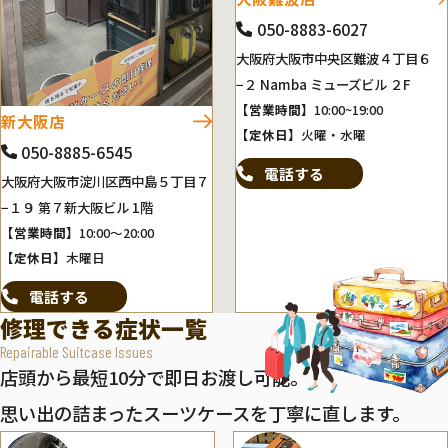
050-8883-6027
大阪府大阪市中央区難波４丁目６
−２ Namba ミューズビル ２F
【営業時間】
10:00~19:00
新大阪店
【定休日】
火曜・水曜
050-8885-6545
電話する
大阪府大阪市淀川区西中島５丁目７
−１９ 第７新大阪ビル 1階
【営業時間】
10:00～20:00
【定休日】
木曜日
電話する
修理できる症状一覧
Repairable Suitcase Issues
店頭から最短10分で即日お渡し可能。
思い出の詰まったスーツケースを丁寧に直します。