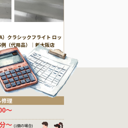
(その他)
その他
WA）クラシックフライト ロッ
【即日修理】スーツケー
事例（代用品）｜新大阪店
所交換の修理事例｜大阪
ル修理
200〜
0分〜
(1個の場合)