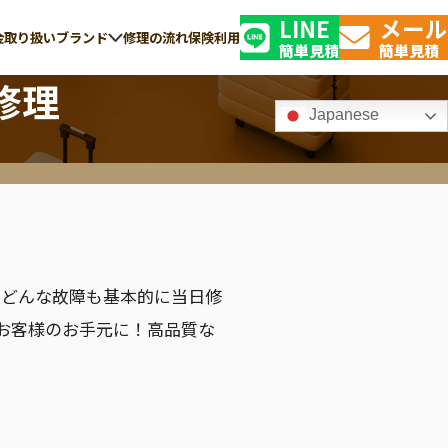
LINE
メール
金
取り扱いブランド
修理の流れ
保険利用
簡単見積
簡単見積
修理
Japanese
TSAロック解錠・
GLOBE-TROTTER
修理の交換
グローブ・トロッター
り、どんな故障も基本的に当日修
お客様のお手元に！高品質な