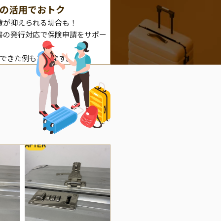
の活用でおトク
費が抑えられる場合も！
書の発行対応で保険申請をサポー
理できた例もあります。
AFTER
BEFORE
A