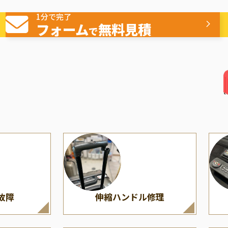
へこみの交換
ヒンジ/蝶番修理
American Tourister
（多
1分で完了
ミ
アメリカンツーリスター
フォーム
無料見積
で
故障
伸縮ハンドル修理