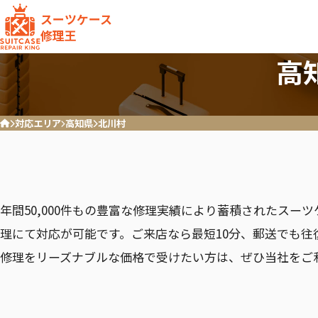
スーツケース
修理王
高
対応エリア
高知県
北川村
ホーム
ハンドル
キャスター破損/交換
RIMOWA
Samson
リモワ
サムソナ
年間50,000件もの豊富な修理実績により蓄積されたスー
理にて対応が可能です。ご来店なら最短10分、郵送でも往
修理をリーズナブルな価格で受けたい方は、ぜひ当社をご