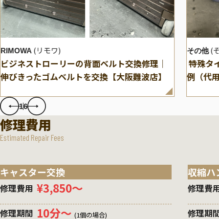
(リモワ)
(
RIMOWA
その他
ビジネストローリーの背面ベルト交換修理｜
特殊タ
伸びきったゴムベルトを交換【大阪難波店】
例（代
1
6
修理費用
Estimated Repair Fees
キャスター交換
収縮ハ
¥3,850〜
修理費用
修理費
10分〜
修理期間
修理期
(1個の場合)