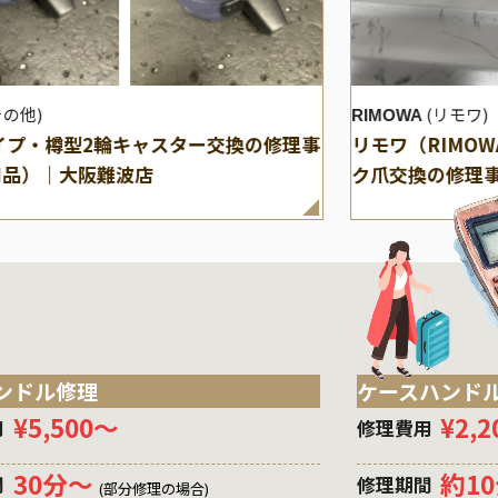
その他)
(リモワ)
RIMOWA
イプ・樽型2輪キャスター交換の修理事
リモワ（RIMO
用品）｜大阪難波店
ク爪交換の修理
ンドル修理
ケースハンド
¥5,500〜
¥2,
用
修理費用
30分〜
約1
間
修理期間
(部分修理の場合)