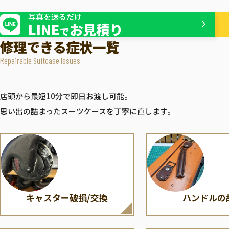
ボディー割れ/
ファスナー・
ZERO HALLIBURTON
TUMI
スライダーの修理
写真を送るだけ
ゼロハリバートン
トゥ
LINE
お見積り
で
修理できる症状一覧
Repairable Suitcase Issues
店頭から最短10分で即日お渡し可能。
思い出の詰まったスーツケースを丁寧に直します。
キャスター破損/交換
ハンドルの