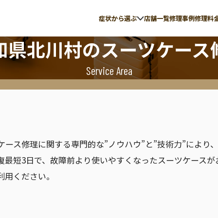
症状から選ぶ
店舗一覧
修理事例
修理料
知県北川村
のスーツケース
Service Area
の故障
伸縮ハンドル修理
ite
ACE
イト
エース
ツケース修理に関する専門的な”ノウハウ”と”技術力”によ
復最短3日で、故障前より使いやすくなったスーツケースが
利用ください。