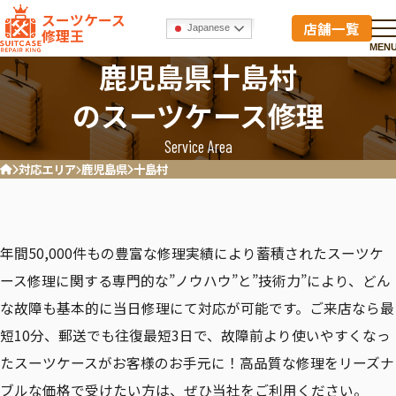
スーツケース
店舗一覧
Japanese
修理王
MEN
鹿児島県十島村
のスーツケース修理
Service Area
対応エリア
鹿児島県
十島村
ホーム
年間50,000件もの豊富な修理実績により蓄積されたスーツケ
ース修理に関する専門的な”ノウハウ”と”技術力”により、どん
な故障も基本的に当日修理にて対応が可能です。ご来店なら最
短10分、郵送でも往復最短3日で、故障前より使いやすくなっ
たスーツケースがお客様のお手元に！高品質な修理をリーズナ
ブルな価格で受けたい方は、ぜひ当社をご利用ください。