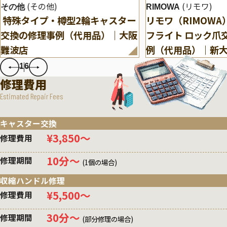
(その他)
(リモワ)
その他
RIMOWA
特殊タイプ・樽型2輪キャスター
リモワ（RIMOW
交換の修理事例（代用品）｜大阪
フライト ロック爪
難波店
例（代用品）｜新
1
6
修理費用
Estimated Repair Fees
キャスター交換
¥3,850〜
修理費用
10分〜
修理期間
(1個の場合)
収縮ハンドル修理
¥5,500〜
修理費用
30分〜
修理期間
(部分修理の場合)