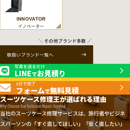
INNOVATOR
イノベーター
＼ その他ブランド多数 ／
取扱いブランド一覧へ
写真を送るだけ
LINE
お見積り
で
1分で完了
フォーム
無料見積
で
スーツケース修理王が選ばれる理由
Why Choose Our Suitcase Repair Service
当社のスーツケース修理サービスは、旅行者やビジネ
スパーソンの「すぐ直してほしい」「安く直したい」