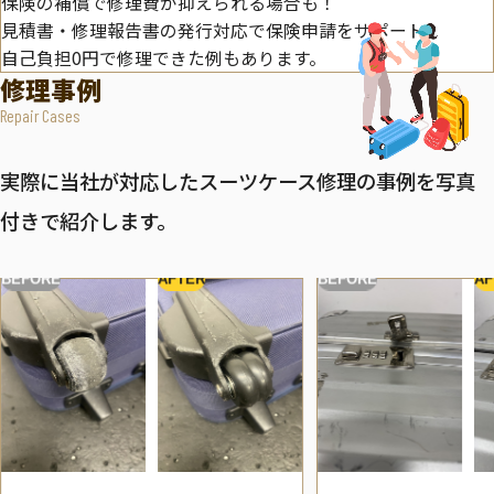
保険の補償で修理費が抑えられる場合も！
見積書・修理報告書の発行対応で保険申請をサポート。
自己負担0円で修理できた例もあります。
修理事例
Repair Cases
実際に当社が対応したスーツケース修理の事例を写真
付きで紹介します。
BEFORE
AFTER
BEFORE
AF