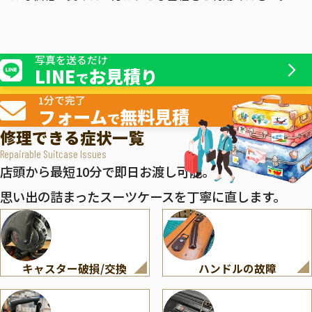
写真を送るだけ
LINE
お見積り
で
1分で完了
フォーム
無料見積
で
修理できる症状一覧
Repairable Suitcase Issues
店頭から最短10分で即日お渡し可能。
思い出の詰まったスーツケースを丁寧に直します。
キャスター破損/交換
ハンドルの故障