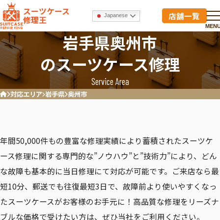
スーツケース
店舗一覧
Japanese
修理王
MEN
岩手県奥州市
のスーツケース修理
Service Area
対応エリア
岩手県
奥州市
ホーム
年間50,000件もの豊富な修理実績により蓄積されたスーツケ
ース修理に関する専門的な”ノウハウ”と”技術力”により、どん
な故障も基本的に当日修理にて対応が可能です。ご来店なら最
短10分、郵送でも往復最短3日で、故障前より使いやすくなっ
たスーツケースがお客様のお手元に！高品質な修理をリーズナ
ブルな価格で受けたい方は、ぜひ当社をご利用ください。