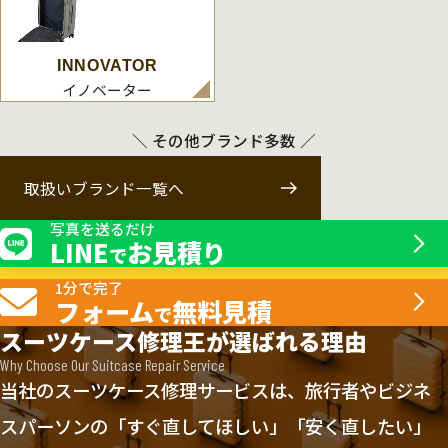
INNOVATOR
イノベーター
＼ その他ブランド多数 ／
取扱いブランド一覧へ
写真を送るだけ
LINE
お見積り
で
1分で完了
フォーム
無料見積
で
スーツケース修理王が選ばれる理由
Why Choose Our Suitcase Repair Service
当社のスーツケース修理サービスは、旅行者やビジネ
スパーソンの「すぐ直してほしい」「安く直したい」