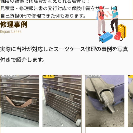
保険の補償で修理費が抑えられる場合も！
見積書・修理報告書の発行対応で保険申請をサポート。
自己負担0円で修理できた例もあります。
修理事例
Repair Cases
実際に当社が対応したスーツケース修理の事例を写真
付きで紹介します。
BEFORE
AFTER
BEFORE
AF