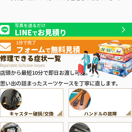
写真を送るだけ
LINE
お見積り
で
1分で完了
フォーム
無料見積
で
修理できる症状一覧
Repairable Suitcase Issues
店頭から最短10分で即日お渡し可能。
思い出の詰まったスーツケースを丁寧に直します。
キャスター破損/交換
ハンドルの故障