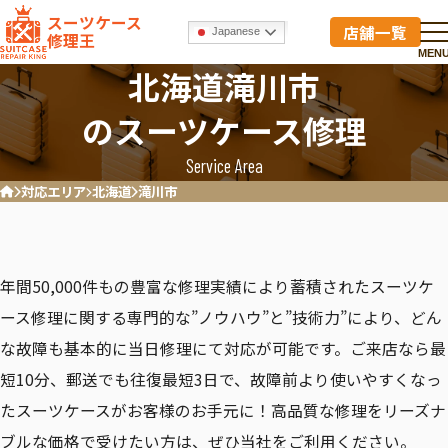
スーツケース
店舗一覧
Japanese
修理王
MEN
北海道滝川市
のスーツケース修理
Service Area
対応エリア
北海道
滝川市
ホーム
年間50,000件もの豊富な修理実績により蓄積されたスーツケ
ース修理に関する専門的な”ノウハウ”と”技術力”により、どん
な故障も基本的に当日修理にて対応が可能です。ご来店なら最
短10分、郵送でも往復最短3日で、故障前より使いやすくなっ
たスーツケースがお客様のお手元に！高品質な修理をリーズナ
ブルな価格で受けたい方は、ぜひ当社をご利用ください。