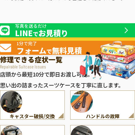
写真を送るだけ
LINE
お見積り
で
1分で完了
フォーム
無料見積
で
修理できる症状一覧
Repairable Suitcase Issues
店頭から最短10分で即日お渡し可能。
思い出の詰まったスーツケースを丁寧に直します。
キャスター破損/交換
ハンドルの故障