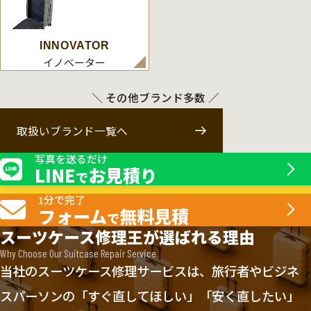
INNOVATOR
イノベーター
＼ その他ブランド多数 ／
取扱いブランド一覧へ
写真を送るだけ
LINE
お見積り
で
1分で完了
フォーム
無料見積
で
スーツケース修理王が選ばれる理由
Why Choose Our Suitcase Repair Service
当社のスーツケース修理サービスは、旅行者やビジネ
スパーソンの「すぐ直してほしい」「安く直したい」