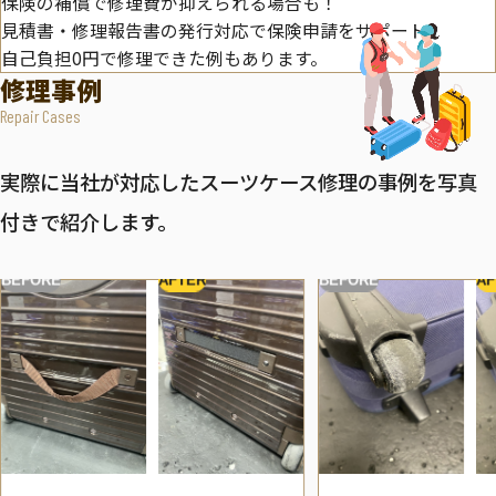
保険の補償で修理費が抑えられる場合も！
見積書・修理報告書の発行対応で保険申請をサポート。
自己負担0円で修理できた例もあります。
修理事例
Repair Cases
実際に当社が対応したスーツケース修理の事例を写真
付きで紹介します。
BEFORE
AFTER
BEFORE
AF