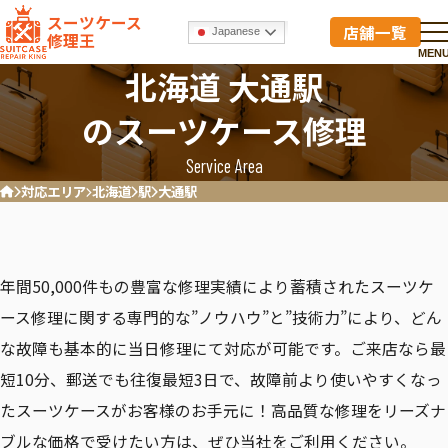
スーツケース
店舗一覧
Japanese
修理王
MEN
北海道 大通駅
のスーツケース修理
Service Area
対応エリア
北海道
駅
大通駅
ホーム
年間50,000件もの豊富な修理実績により蓄積されたスーツケ
ース修理に関する専門的な”ノウハウ”と”技術力”により、どん
な故障も基本的に当日修理にて対応が可能です。ご来店なら最
短10分、郵送でも往復最短3日で、故障前より使いやすくなっ
たスーツケースがお客様のお手元に！高品質な修理をリーズナ
ブルな価格で受けたい方は、ぜひ当社をご利用ください。