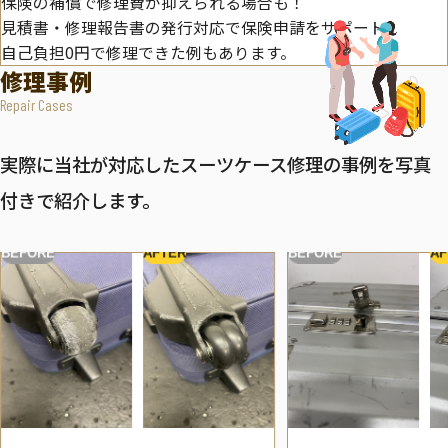
保険の補償で修理費が抑えられる場合も！
見積書・修理報告書の発行対応で保険申請をサポート。
自己負担0円で修理できた例もあります。
修理事例
Repair Cases
実際に当社が対応したスーツケース修理の事例を写真
付きで紹介します。
BEFORE
AFTER
BEFORE
AF