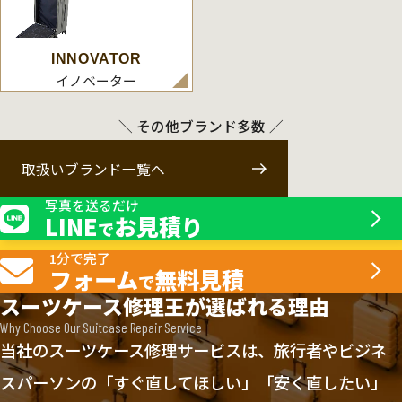
INNOVATOR
イノベーター
＼ その他ブランド多数 ／
取扱いブランド一覧へ
写真を送るだけ
LINE
お見積り
で
1分で完了
フォーム
無料見積
で
スーツケース修理王が選ばれる理由
Why Choose Our Suitcase Repair Service
当社のスーツケース修理サービスは、旅行者やビジネ
スパーソンの「すぐ直してほしい」「安く直したい」