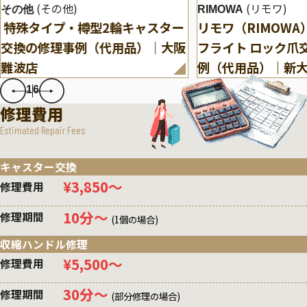
(その他)
(リモワ)
その他
RIMOWA
特殊タイプ・樽型2輪キャスター
リモワ（RIMOW
交換の修理事例（代用品）｜大阪
フライト ロック爪
難波店
例（代用品）｜新
1
6
修理費用
Estimated Repair Fees
キャスター交換
¥3,850〜
修理費用
10分〜
修理期間
(1個の場合)
収縮ハンドル修理
¥5,500〜
修理費用
30分〜
修理期間
(部分修理の場合)