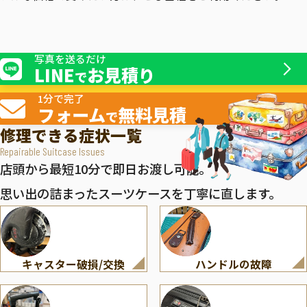
写真を送るだけ
LINE
お見積り
で
1分で完了
フォーム
無料見積
で
修理できる症状一覧
Repairable Suitcase Issues
店頭から最短10分で即日お渡し可能。
思い出の詰まったスーツケースを丁寧に直します。
キャスター破損/交換
ハンドルの故障