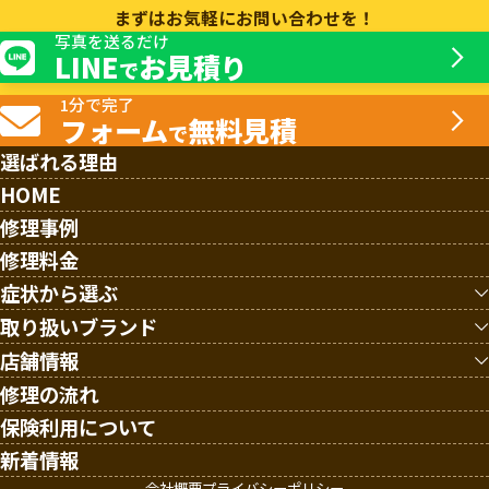
まずはお気軽にお問い合わせを！
写真を送るだけ
LINE
お見積り
で
1分で完了
フォーム
無料見積
で
選ばれる理由
HOME
修理事例
修理料金
症状から選ぶ
キャスター破損/交換
取り扱いブランド
ハンドルの故障
ルイ・ヴィトン
店舗情報
伸縮ハンドル修理
リモワ
新大阪店
修理の流れ
鍵/サイドロック/TSAロック修理
サムソナイト
仙台店
保険利用について
ファスナー・スライダーの修理
TUMI
大阪難波店
新着情報
スライダー・取手の交換
エース
会社概要
プライバシーポリシー