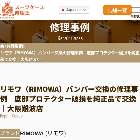
スーツケース
店舗一覧
Japanese
修理王
MEN
修理事例
Repair Cases
修理事例
ホーム
リモワ（RIMOWA）バンパー交換の修理事例 底部プロテクター破損を純正
品で交換｜大阪難波店
リモワ（RIMOWA）バンパー交換の修理事
例 底部プロテクター破損を純正品で交換
｜大阪難波店
Repair Cases
(リモワ)
ブランド
RIMOWA