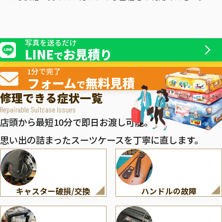
写真を送るだけ
LINE
お見積り
で
1分で完了
フォーム
無料見積
で
修理できる症状一覧
Repairable Suitcase Issues
店頭から最短10分で即日お渡し可能。
思い出の詰まったスーツケースを丁寧に直します。
キャスター破損/交換
ハンドルの故障