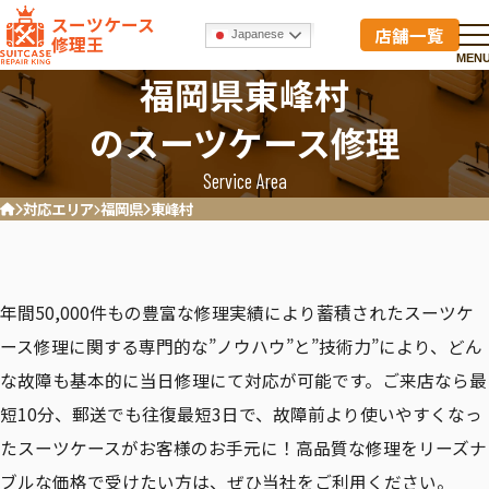
スーツケース
店舗一覧
Japanese
修理王
MEN
福岡県東峰村
のスーツケース修理
Service Area
対応エリア
福岡県
東峰村
ホーム
年間50,000件もの豊富な修理実績により蓄積されたスーツケ
ース修理に関する専門的な”ノウハウ”と”技術力”により、どん
な故障も基本的に当日修理にて対応が可能です。ご来店なら最
短10分、郵送でも往復最短3日で、故障前より使いやすくなっ
たスーツケースがお客様のお手元に！高品質な修理をリーズナ
ブルな価格で受けたい方は、ぜひ当社をご利用ください。