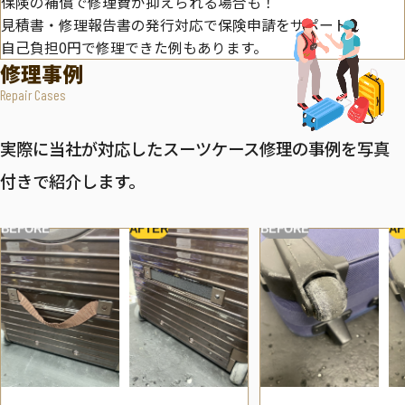
保険の補償で修理費が抑えられる場合も！
見積書・修理報告書の発行対応で保険申請をサポート。
自己負担0円で修理できた例もあります。
修理事例
Repair Cases
実際に当社が対応したスーツケース修理の事例を写真
付きで紹介します。
BEFORE
AFTER
BEFORE
AF