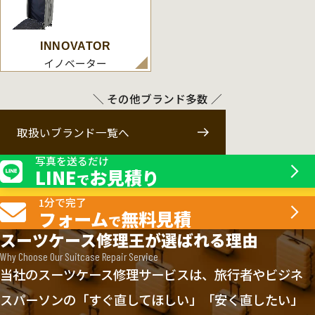
INNOVATOR
イノベーター
＼ その他ブランド多数 ／
取扱いブランド一覧へ
写真を送るだけ
LINE
お見積り
で
1分で完了
フォーム
無料見積
で
スーツケース修理王が選ばれる理由
Why Choose Our Suitcase Repair Service
当社のスーツケース修理サービスは、旅行者やビジネ
スパーソンの「すぐ直してほしい」「安く直したい」