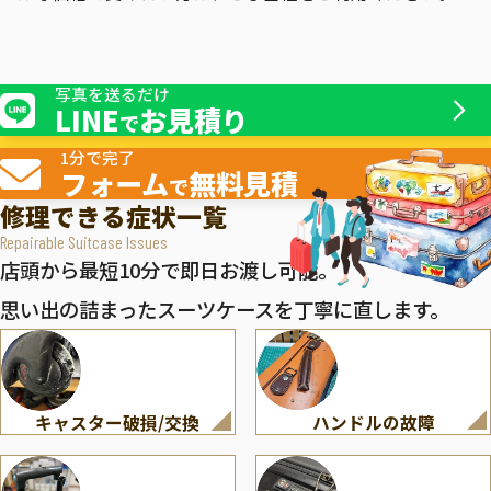
写真を送るだけ
LINE
お見積り
で
1分で完了
フォーム
無料見積
で
修理できる症状一覧
Repairable Suitcase Issues
店頭から最短10分で即日お渡し可能。
思い出の詰まったスーツケースを丁寧に直します。
キャスター破損/交換
ハンドルの故障