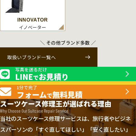
INNOVATOR
イノベーター
＼ その他ブランド多数 ／
取扱いブランド一覧へ
写真を送るだけ
LINE
お見積り
で
1分で完了
フォーム
無料見積
で
スーツケース修理王が選ばれる理由
Why Choose Our Suitcase Repair Service
当社のスーツケース修理サービスは、旅行者やビジネ
スパーソンの「すぐ直してほしい」「安く直したい」