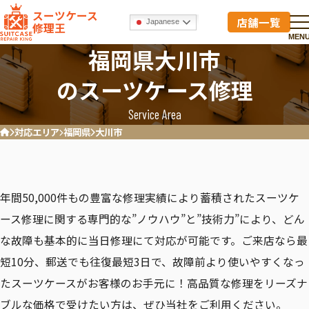
スーツケース
店舗一覧
Japanese
修理王
MEN
福岡県大川市
のスーツケース修理
Service Area
対応エリア
福岡県
大川市
ホーム
年間50,000件もの豊富な修理実績により蓄積されたスーツケ
ース修理に関する専門的な”ノウハウ”と”技術力”により、どん
な故障も基本的に当日修理にて対応が可能です。ご来店なら最
短10分、郵送でも往復最短3日で、故障前より使いやすくなっ
たスーツケースがお客様のお手元に！高品質な修理をリーズナ
ブルな価格で受けたい方は、ぜひ当社をご利用ください。