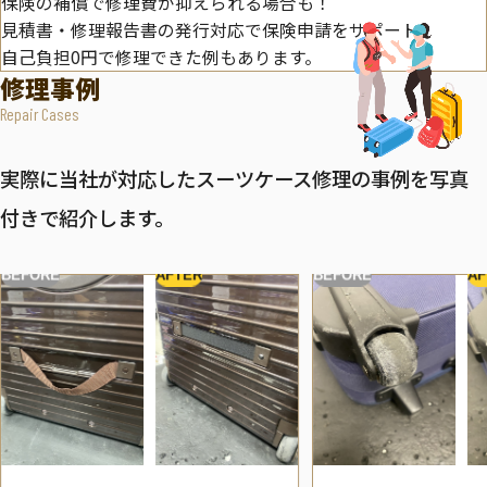
保険の補償で修理費が抑えられる場合も！
見積書・修理報告書の発行対応で保険申請をサポート。
自己負担0円で修理できた例もあります。
修理事例
Repair Cases
実際に当社が対応したスーツケース修理の事例を写真
付きで紹介します。
BEFORE
AFTER
BEFORE
AF