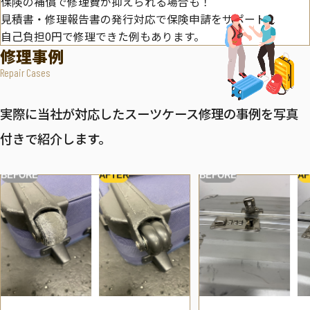
保険の補償で修理費が抑えられる場合も！
見積書・修理報告書の発行対応で保険申請をサポート。
自己負担0円で修理できた例もあります。
修理事例
Repair Cases
実際に当社が対応したスーツケース修理の事例を写真
付きで紹介します。
BEFORE
AFTER
BEFORE
AF