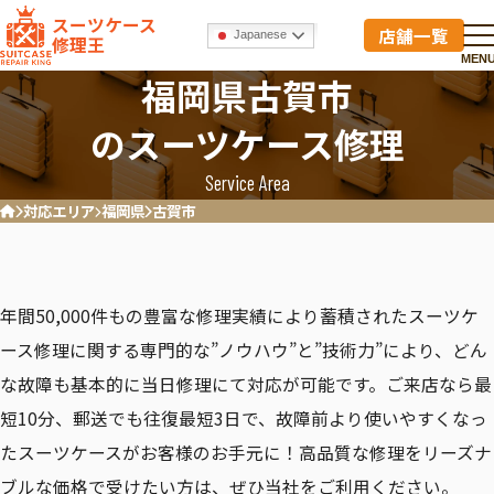
スーツケース
店舗一覧
Japanese
修理王
MEN
福岡県古賀市
のスーツケース修理
Service Area
対応エリア
福岡県
古賀市
ホーム
年間50,000件もの豊富な修理実績により蓄積されたスーツケ
ース修理に関する専門的な”ノウハウ”と”技術力”により、どん
な故障も基本的に当日修理にて対応が可能です。ご来店なら最
短10分、郵送でも往復最短3日で、故障前より使いやすくなっ
たスーツケースがお客様のお手元に！高品質な修理をリーズナ
ブルな価格で受けたい方は、ぜひ当社をご利用ください。