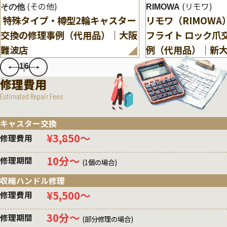
(その他)
(リモワ)
その他
RIMOWA
特殊タイプ・樽型2輪キャスター
リモワ（RIMOW
交換の修理事例（代用品）｜大阪
フライト ロック爪
難波店
例（代用品）｜新
1
6
修理費用
Estimated Repair Fees
キャスター交換
¥3,850〜
修理費用
10分〜
修理期間
(1個の場合)
収縮ハンドル修理
¥5,500〜
修理費用
30分〜
修理期間
(部分修理の場合)