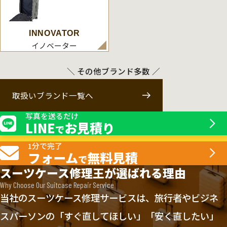
INNOVATOR
イノベーター
＼ その他ブランド多数 ／
取扱いブランド一覧へ
写真を送るだけ
LINE
お見積り
で
1分で完了
フォーム
無料見積
で
スーツケース修理王が選ばれる理由
Why Choose Our Suitcase Repair Service
当社のスーツケース修理サービスは、旅行者やビジネ
スパーソンの「すぐ直してほしい」「安く直したい」