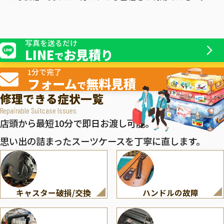
写真を送るだけ
LINE
お見積り
で
1分で完了
フォーム
無料見積
で
修理できる症状一覧
Repairable Suitcase Issues
店頭から最短10分で即日お渡し可能。
思い出の詰まったスーツケースを丁寧に直します。
キャスター破損/交換
ハンドルの故障