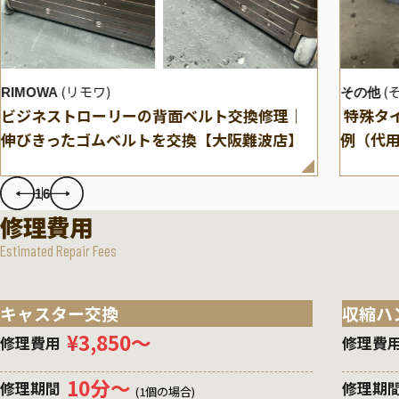
(リモワ)
(
RIMOWA
その他
ビジネストローリーの背面ベルト交換修理｜
特殊タ
伸びきったゴムベルトを交換【大阪難波店】
例（代
1
6
修理費用
Estimated Repair Fees
キャスター交換
収縮ハ
¥3,850〜
修理費用
修理費
10分〜
修理期間
修理期
(1個の場合)