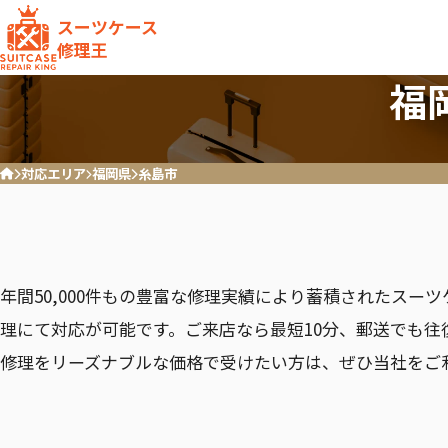
スーツケース
修理王
福
対応エリア
福岡県
糸島市
ホーム
ハンドル
キャスター破損/交換
RIMOWA
Samson
リモワ
サムソナ
年間50,000件もの豊富な修理実績により蓄積されたスー
理にて対応が可能です。ご来店なら最短10分、郵送でも往
修理をリーズナブルな価格で受けたい方は、ぜひ当社をご