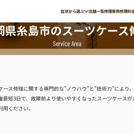
症状から選ぶ
店舗一覧
修理事例
修理料
岡県糸島市
のスーツケース
Service Area
の故障
伸縮ハンドル修理
ite
ACE
イト
エース
ツケース修理に関する専門的な”ノウハウ”と”技術力”によ
復最短3日で、故障前より使いやすくなったスーツケースが
利用ください。