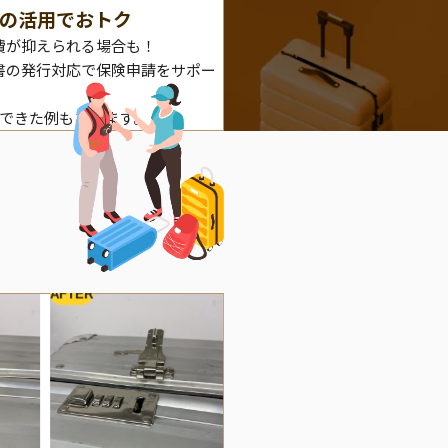
の活用でおトク
費が抑えられる場合も！
書の発行対応で保険申請をサポー
理できた例もあります。
AFTER
BEFORE
A