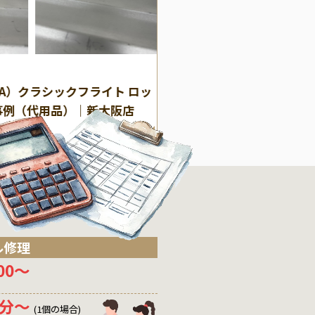
(その他)
その他
WA）クラシックフライト ロッ
【即日修理】スーツケー
事例（代用品）｜新大阪店
所交換の修理事例｜大阪
ル修理
200〜
0分〜
(1個の場合)