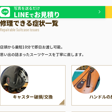
ボディー割れ/
ファスナー・
ZERO HALLIBURTON
TUMI
スライダーの修理
写真を送るだけ
ゼロハリバートン
トゥ
LINE
お見積り
で
修理できる症状一覧
Repairable Suitcase Issues
店頭から最短10分で即日お渡し可能。
思い出の詰まったスーツケースを丁寧に直します。
キャスター破損/交換
ハンドルの