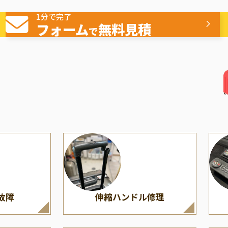
へこみの交換
ヒンジ/蝶番修理
American Tourister
（多
1分で完了
ミ
アメリカンツーリスター
フォーム
無料見積
で
故障
伸縮ハンドル修理