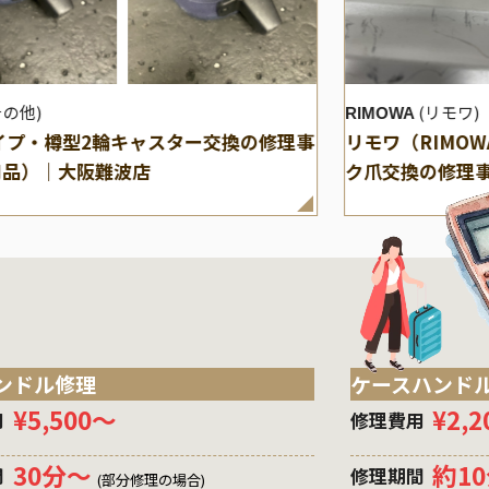
その他)
(リモワ)
RIMOWA
イプ・樽型2輪キャスター交換の修理事
リモワ（RIMO
用品）｜大阪難波店
ク爪交換の修理
ンドル修理
ケースハンド
¥5,500〜
¥2,
用
修理費用
30分〜
約1
間
修理期間
(部分修理の場合)