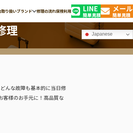
LINE
メール
金
取り扱いブランド
修理の流れ
保険利用
簡単見積
簡単見積
修理
Japanese
TSAロック解錠・
GLOBE-TROTTER
修理の交換
グローブ・トロッター
り、どんな故障も基本的に当日修
お客様のお手元に！高品質な