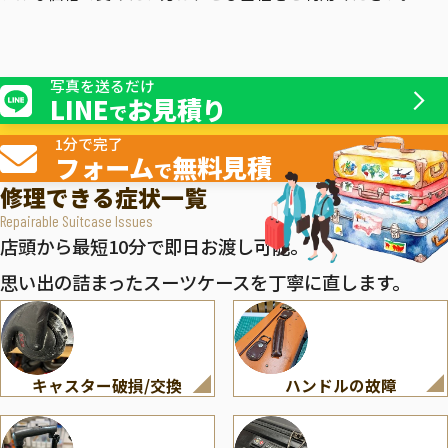
写真を送るだけ
LINE
お見積り
で
1分で完了
フォーム
無料見積
で
修理できる症状一覧
Repairable Suitcase Issues
店頭から最短10分で即日お渡し可能。
思い出の詰まったスーツケースを丁寧に直します。
キャスター破損/交換
ハンドルの故障