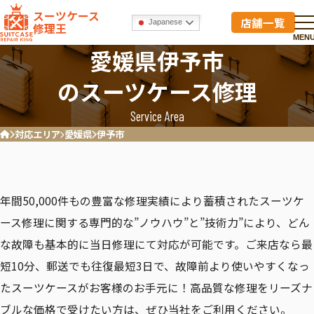
スーツケース
店舗一覧
Japanese
修理王
MEN
愛媛県伊予市
のスーツケース修理
Service Area
対応エリア
愛媛県
伊予市
ホーム
年間50,000件もの豊富な修理実績により蓄積されたスーツケ
ース修理に関する専門的な”ノウハウ”と”技術力”により、どん
な故障も基本的に当日修理にて対応が可能です。ご来店なら最
短10分、郵送でも往復最短3日で、故障前より使いやすくなっ
たスーツケースがお客様のお手元に！高品質な修理をリーズナ
ブルな価格で受けたい方は、ぜひ当社をご利用ください。