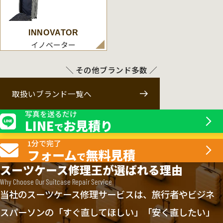
INNOVATOR
イノベーター
＼ その他ブランド多数 ／
取扱いブランド一覧へ
写真を送るだけ
LINE
お見積り
で
1分で完了
フォーム
無料見積
で
スーツケース修理王が選ばれる理由
Why Choose Our Suitcase Repair Service
当社のスーツケース修理サービスは、旅行者やビジネ
スパーソンの「すぐ直してほしい」「安く直したい」