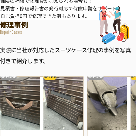
保険の補償で修理費が抑えられる場合も！
見積書・修理報告書の発行対応で保険申請をサポート。
自己負担0円で修理できた例もあります。
修理事例
Repair Cases
実際に当社が対応したスーツケース修理の事例を写真
付きで紹介します。
BEFORE
AFTER
BEFORE
AF