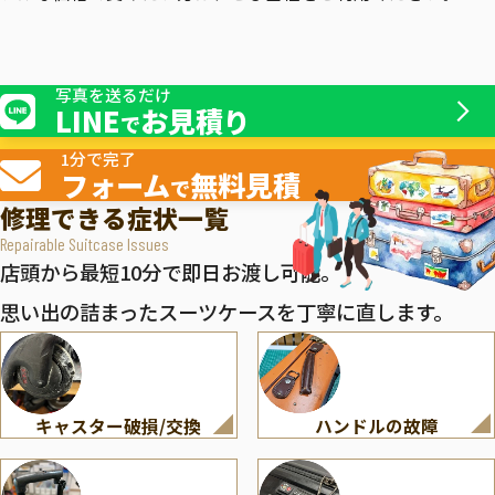
写真を送るだけ
LINE
お見積り
で
1分で完了
フォーム
無料見積
で
修理できる症状一覧
Repairable Suitcase Issues
店頭から最短10分で即日お渡し可能。
思い出の詰まったスーツケースを丁寧に直します。
キャスター破損/交換
ハンドルの故障