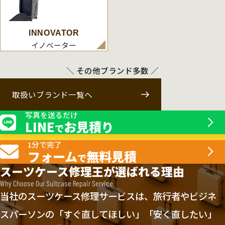
INNOVATOR
イノベーター
＼ その他ブランド多数 ／
取扱いブランド一覧へ
写真を送るだけ
LINE
お見積り
で
1分で完了
フォーム
無料見積
で
スーツケース修理王が選ばれる理由
Why Choose Our Suitcase Repair Service
当社のスーツケース修理サービスは、旅行者やビジネ
スパーソンの「すぐ直してほしい」「安く直したい」