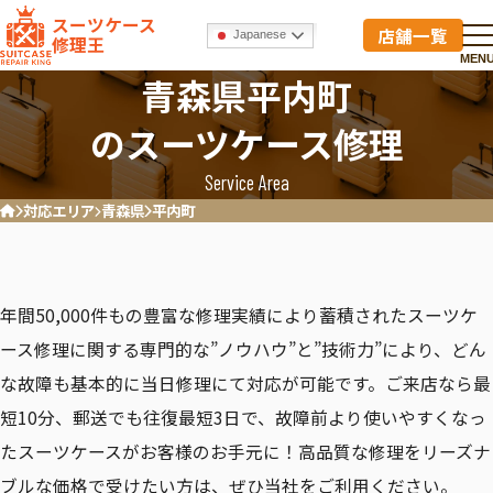
スーツケース
店舗一覧
Japanese
修理王
MEN
青森県平内町
のスーツケース修理
Service Area
対応エリア
青森県
平内町
ホーム
年間50,000件もの豊富な修理実績により蓄積されたスーツケ
ース修理に関する専門的な”ノウハウ”と”技術力”により、どん
な故障も基本的に当日修理にて対応が可能です。ご来店なら最
短10分、郵送でも往復最短3日で、故障前より使いやすくなっ
たスーツケースがお客様のお手元に！高品質な修理をリーズナ
ブルな価格で受けたい方は、ぜひ当社をご利用ください。