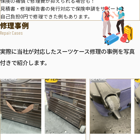
保険の補償で修理費が抑えられる場合も！
見積書・修理報告書の発行対応で保険申請をサポート。
自己負担0円で修理できた例もあります。
修理事例
Repair Cases
実際に当社が対応したスーツケース修理の事例を写真
付きで紹介します。
BEFORE
AFTER
BEFORE
AF