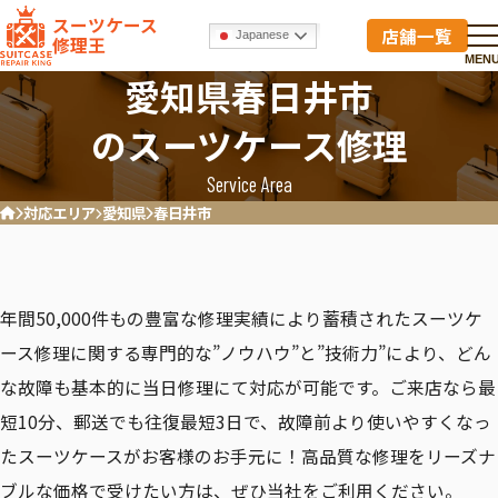
スーツケース
店舗一覧
Japanese
修理王
MEN
愛知県春日井市
のスーツケース修理
Service Area
対応エリア
愛知県
春日井市
ホーム
年間50,000件もの豊富な修理実績により蓄積されたスーツケ
ース修理に関する専門的な”ノウハウ”と”技術力”により、どん
な故障も基本的に当日修理にて対応が可能です。ご来店なら最
短10分、郵送でも往復最短3日で、故障前より使いやすくなっ
たスーツケースがお客様のお手元に！高品質な修理をリーズナ
ブルな価格で受けたい方は、ぜひ当社をご利用ください。