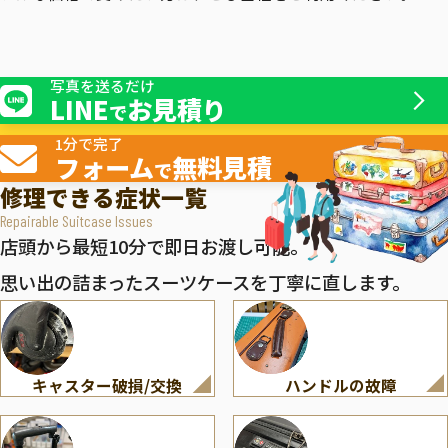
写真を送るだけ
LINE
お見積り
で
1分で完了
フォーム
無料見積
で
修理できる症状一覧
Repairable Suitcase Issues
店頭から最短10分で即日お渡し可能。
思い出の詰まったスーツケースを丁寧に直します。
キャスター破損/交換
ハンドルの故障