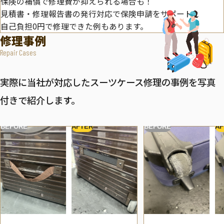
保険の補償で修理費が抑えられる場合も！
見積書・修理報告書の発行対応で保険申請をサポート。
自己負担0円で修理できた例もあります。
修理事例
Repair Cases
実際に当社が対応したスーツケース修理の事例を写真
付きで紹介します。
BEFORE
AFTER
BEFORE
AF