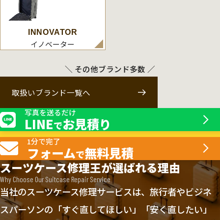
INNOVATOR
イノベーター
＼ その他ブランド多数 ／
取扱いブランド一覧へ
写真を送るだけ
LINE
お見積り
で
1分で完了
フォーム
無料見積
で
スーツケース修理王が選ばれる理由
Why Choose Our Suitcase Repair Service
当社のスーツケース修理サービスは、旅行者やビジネ
スパーソンの「すぐ直してほしい」「安く直したい」