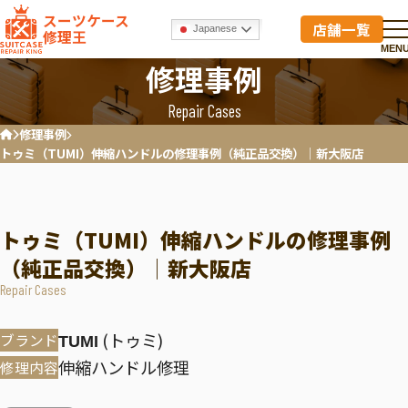
スーツケース
店舗一覧
Japanese
修理王
MEN
修理事例
Repair Cases
修理事例
ホーム
トゥミ（TUMI）伸縮ハンドルの修理事例（純正品交換）│新大阪店
トゥミ（TUMI）伸縮ハンドルの修理事例
（純正品交換）│新大阪店
Repair Cases
(トゥミ)
ブランド
TUMI
伸縮ハンドル修理
修理内容