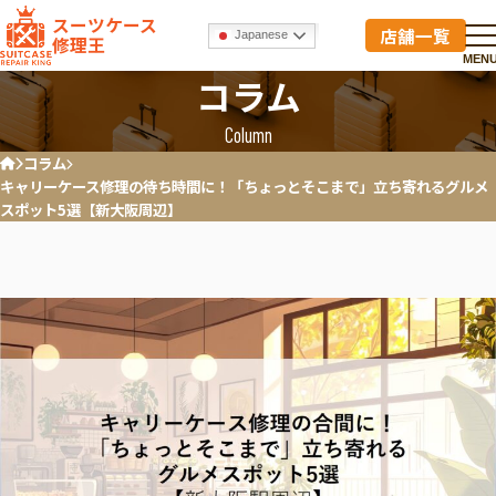
スーツケース
店舗一覧
Japanese
修理王
MEN
コラム
Column
コラム
ホーム
キャリーケース修理の待ち時間に！「ちょっとそこまで」立ち寄れるグルメ
スポット5選【新大阪周辺】